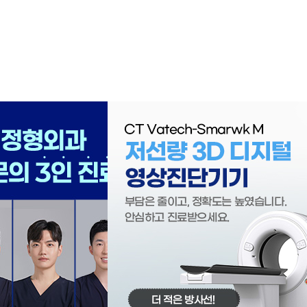
동탄센트럴만의
특별함