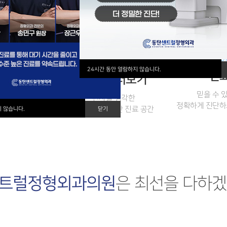
T 2
POINT 3
PO
24시간 동안 열람하지 않습니다.
장비
진
병원 둘러보기
급 최첨단
믿을 수 
환자를 생각한
 세밀한 진단
정확하게 진단하
쾌적하고 편안한 진료 공간
지 않습니다.
닫기
은 최선을 다하겠
트럴정형외과의원