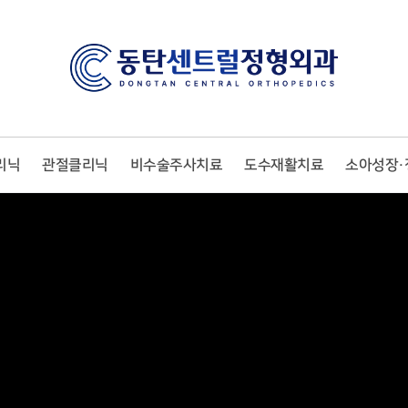
리닉
관절클리닉
비수술주사치료
도수재활치료
소아성장·