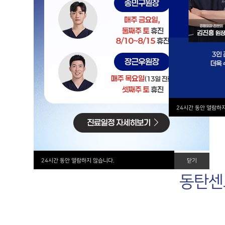
POINT 1
POIN
의료
실력파 의료진
대학병원
실력있는 정형외과 전문의의
의료기기로 더
믿을 수 있는 정확한 진료
24시간 동안 열람하
24시간 동안 열람하지 않습니다.
닫기
동탄센