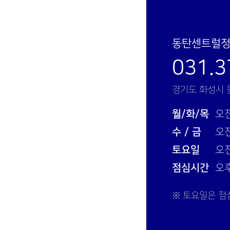
동탄센트럴
031.3
경기도 화성시 
월/화/목
오전
수 / 금
오전
토요일
오전
점심시간
오후
※ 토요일은 점